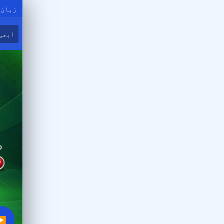
زبان 
ابھی
▶