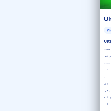
Ul
Pr
Ult
کا تجربہ حاصل
وصی
م آسانی سے
لتا
ے۔
میں
بھی
 کے
نات
پرکشش گرافکس