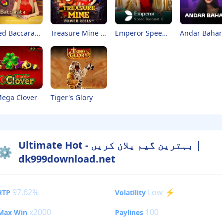
Speed Baccarat 4
Treasure Mine Power Reels
Emperor Speed Baccarat C
Andar Bahar
Tiger's Glory
Mega Clover
Ultimate Hot - بہترین گیم پلان کریں |
⚙️
dk999download.net
97.62%
Low ⚡
RTP
Volatility
x2000
100
Max Win
Paylines