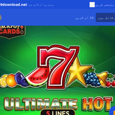
منتخب کریں
9download.net
بہترین آن لائن جوا
 شامل ہوں
لاگ ان کریں