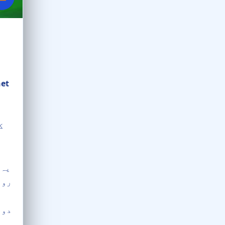
et
ک
یہ 
روا
دور