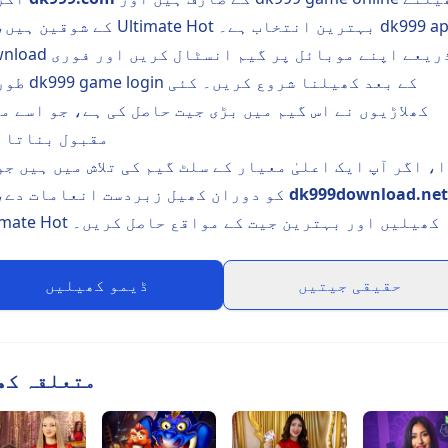
کے شوقین ہیں، تو Ultimate Hot بہترین انتخاب ہے
download کے ذریعے اپنے موبائل پر گیم 
طور پر dk999 game login ک
کھلاڑیوں نے اس گیم میں بڑی جیت حاصل کی ہے، جو اسے م
مقبول بناتا 
، اگر آپ ایک اعلیٰ معیار کے سلٹ گیم کی تلاش میں ہیں جو
dk999download.net
کو دوران کھیل زبردست انعامات دے، تو
Ultimate Hot کھیلیں اور بہترین جیت کے مواقع حاصل کریں۔
حقیقی جیتیں
ڈیمو کھیلیں
متعلقہ کھ