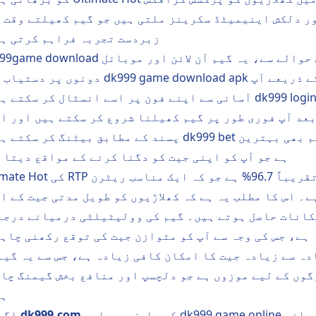
ر دلکش اینیمیٹڈ سکرینز ملتی ہیں جو گیم کھیلتے وقت 
زبردست تجربہ فراہم کرتی ہ
dk999game download کے حوالے سے، یہ گیم آن لائن ا
دونوں پر دستیاب ہے۔ dk999 game download apk کے
آسانی سے اپنے فون پر اسے انسٹال کر سکتے ہیں۔ k999 login
عد آپ فوری طور پر گیم کھیلنا شروع کر سکتے ہیں اور ا
پسند کے مطابق بیٹنگ کر سکتے ہیں۔ dk999 bet سسٹم بھی ب
ہے جو آپ کو اپنی جیت کو دگنا کرنے کے مواقع دیتا 
Ultimate Hot کی RTP تقریباً 96.7% ہے جو کہ
ے۔ اس کا مطلب یہ ہے کہ کھلاڑیوں کو طویل مدتی جیت کے ا
انات حاصل ہوتے ہیں۔ گیم کی وولیٹیلٹی درمیانے درجے
ہے، جس کی وجہ سے آپ کو متوازن جیت کی توقع رکھنی چاہ
دہ سے زیادہ جیت کا امکان کافی زیادہ ہے، جس سے یہ گیم
گوں کے لیے موزوں ہے جو دلچسپ اور منافع بخش گیمنگ چا
ہی
کے صارف ہیں اور dk999 game online کھیلنے
dk999.com
اگر آپ