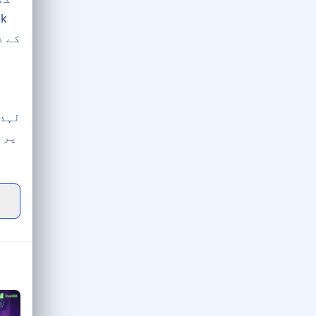
لہذا
پر