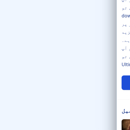
۔ dk999 apk
انسٹال کریں اور فوری
ے بعد کھیلنا شروع کریں۔ کئی
زید
ہے۔
 آپ
یل