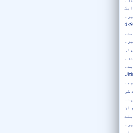
ایک
یں۔
ور موبائل
 ذریعے آپ
d کے
پنی
ہترین
ہے۔
 ایک مناسب ریٹرن
چھے
 کی
یے۔
 ان
ہتے
ں۔