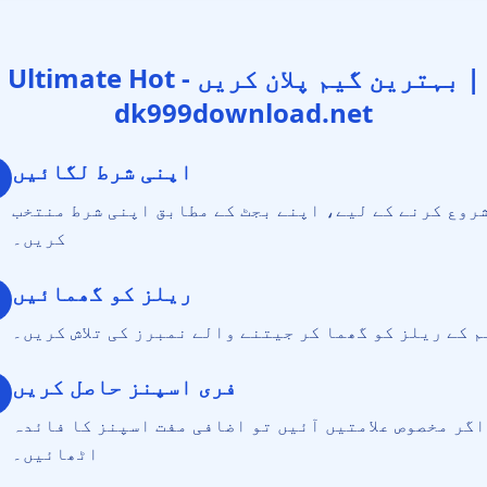
Ultimate Hot - بہترین گیم پلان کریں |
dk999download.net
اپنی شرط لگائیں
روع کرنے کے لیے، اپنے بجٹ کے مطابق اپنی شرط منتخب
کریں۔
ریلز کو گھمائیں
م کے ریلز کو گھما کر جیتنے والے نمبرز کی تلاش کریں۔
فری اسپنز حاصل کریں
اگر مخصوص علامتیں آئیں تو اضافی مفت اسپنز کا فائدہ
اٹھائیں۔