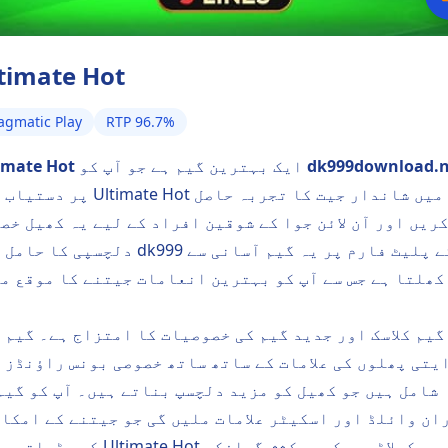
timate Hot
agmatic Play
RTP 96.7%
dk999download.n
ایک بہترین گیم ہے جو آپ کو
imate Hot
پر دستیاب ہے۔ Ultimate Hot میں شاندار جیت 
ریں اور آن لائن جوا کے شوقین افراد کے لیے یہ کھیل خص
دلچسپی کا حامل ہے۔ dk999 کے پلیٹ فارم پر یہ گی
کھلتا ہے جس سے آپ کو بہترین انعامات جیتنے کا موقع م
ہ
گیم کلاسک اور جدید گیم کی خصوصیات کا امتزاج ہے۔ گیم 
یتی پھلوں کی علامات کے ساتھ ساتھ خصوصی بونس راؤنڈز 
شامل ہیں جو کھیل کو مزید دلچسپ بناتے ہیں۔ آپ کو گیم
ان وائلڈ اور اسکیٹر علامات ملیں گی جو جیتنے کے امکا
کو بڑھاتی ہیں۔ Ultimate Hot میں کھلاڑیوں کو 